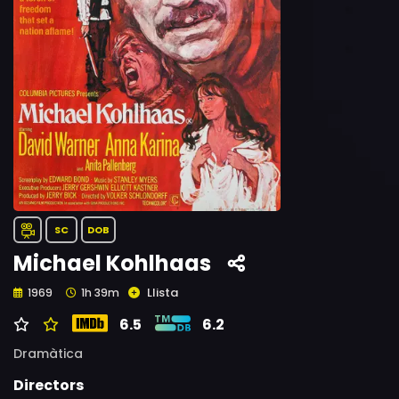
SC
DOB
Michael Kohlhaas
Llista
1969
1h 39m
6.5
6.2
Dramàtica
Directors