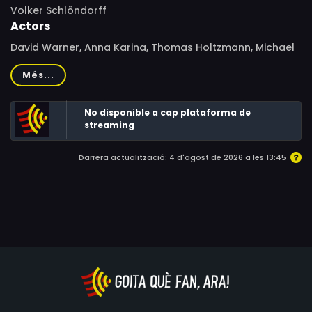
Volker Schlöndorff
Actors
David Warner, Anna Karina, Thomas Holtzmann, Michael
Gothard, Anita Pallenberg, Kurt Meisel, Anton Diffring,
Més...
Gregor von Rezzori, Relja Bašić, Inigo Jackson, Václav
Lohniský, Emanuel Schmied, Erich Aberle, Anthony May,
No disponible a cap plataforma de
Ivan Palúch, Zdeněk Kryzánek, Keith Richards, Karel
streaming
Krisanek, Hanna Axmann-Rezzori, Nadia Kotrosova,
Mikuláš Ladižinský, Osman Ragheb, Enzio von Rezzori,
Darrera actualització: 4 d'agost de 2026 a les 13:45
Maurice Warner