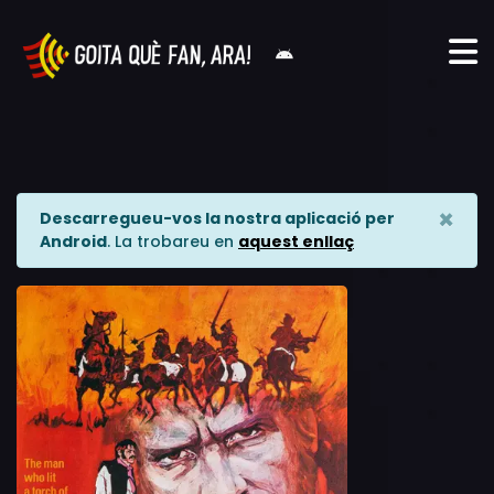
×
Descarregueu-vos la nostra aplicació per
Android
. La trobareu en
aquest enllaç