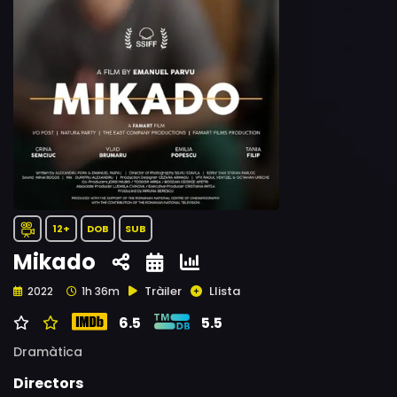
12+
DOB
SUB
Mikado
Tràiler
Llista
2022
1h 36m
6.5
5.5
Dramàtica
Directors