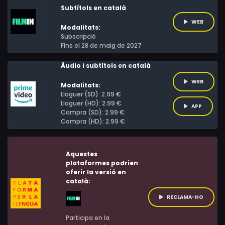
Subtítols en català
WEB
Modalitats:
Subscripció
Fins el 28 de maig de 2027
Àudio i subtítols en català
WEB
Modalitats:
Lloguer (SD): 2.99 €
Lloguer (HD): 2.99 €
APP
Compra (SD): 2.99 €
Compra (HD): 2.99 €
Aquestes
plataformes podrien
oferir la versió en
català:
RECLAMA-HO
Participa en la