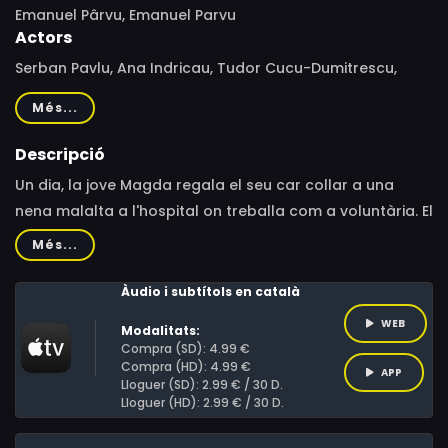
Emanuel Pârvu, Emanuel Parvu
Actors
Serban Pavlu, Ana Indricau, Tudor Cucu-Dumitrescu,
Crina Semciuc, Bianca Anastasiu, Vlad Brumaru, Dragos
Més...
Olaru, Șerban Pavlu, Mihnea Chelu, Dragoş Olaru, Emilia
Popescu, Mihaela Sîrbu, Tudor Stefan
Descripció
Un dia, la jove Magda regala el seu car collar a una
nena malalta a l'hospital on treballa com a voluntària. El
seu pare està segur que menteix una vegada més i quan
Més...
la Magda demostra la seva innocència, ell se sent
avergonyit i culpable, però també incapaç d'admetre
Àudio i subtítols en català
que es va equivocar. La relació entre tots dos està
WEB
Modalitats:
trencada i és un caos, i les decisions del passat tindran
Compra (SD): 4.99 €
conseqüències irreversibles.
Compra (HD): 4.99 €
APP
Lloguer (SD): 2.99 € / 30 D.
Lloguer (HD): 2.99 € / 30 D.