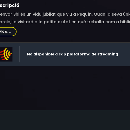
scripció
senyor Shi és un vidu jubilat que viu a Pequín. Quan la seva única
orcia, la visitarà a la petita ciutat en què treballa com a bi
a fins que aconsegueixi refer-se.
Més...
No disponible a cap plataforma de streaming