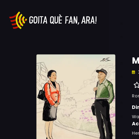
M
Ro
Di
Wa
Ac
Hen