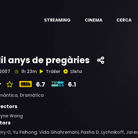
STREAMING
CINEMA
CERCA
il anys de pregàries
2007
1h 23m
Tràiler
Llista
6.7
6.1
màntica,
Dramàtica
rectors
yne Wang
tors
ry O, Yu Feihong, Vida Ghahremani, Pasha D. Lychnikoff, Jar