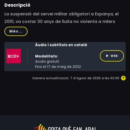
Descripció
La suspensió del servei militar obligatori a Espanya, el
2001, va costar 30 anys de lluita no violenta a milers
d'objectors de consciència i insubmisos, que van complir
Més...
en total mil anys de presó per rebel·lar-se contra la llei.
Àudio i subtítols en català
Modalitats:
WEB
Accés gratuït
Fins el 17 de maig de 2032
Darrera actualització: 7 d'agost de 2026 a les 02:00