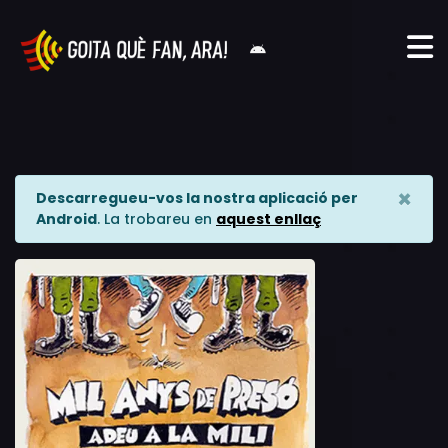
×
Descarregueu-vos la nostra aplicació per
Android
. La trobareu en
aquest enllaç