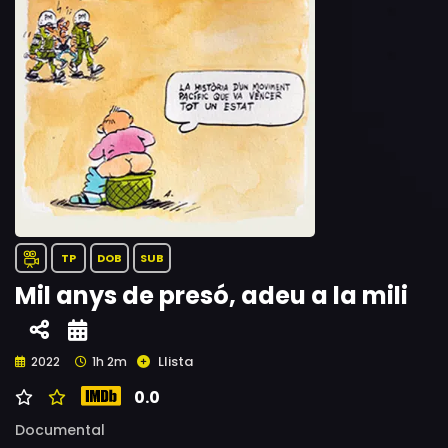
TP
DOB
SUB
Mil anys de presó, adeu a la mili
Llista
2022
1h 2m
0.0
Documental