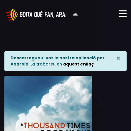
×
Descarregueu-vos la nostra aplicació per
Android
. La trobareu en
aquest enllaç