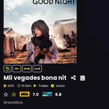
16+
DOB
SUB
Mil vegades bona nit
Tràiler
Llista
2013
1h 51m
7.0
6.8
Dramàtica