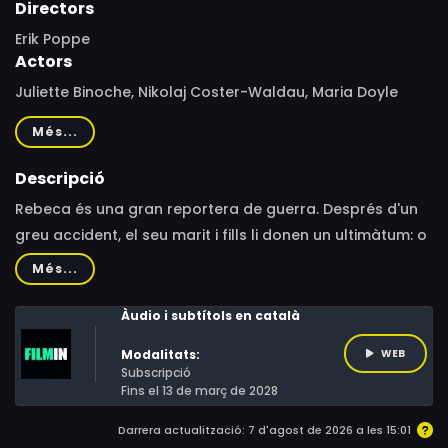
Directors
Erik Poppe
Actors
Juliette Binoche, Nikolaj Coster-Waldau, Maria Doyle
Kennedy, Lauryn Canny, Adrianna Cramer Curtis, Larry
Més...
Mullen Jr., Mads Ousdal, Chloë Annett, Bush Moukarzel,
Eve Macklin, Des Nealon, Jonathan Byrne, Najat Azgar,
Descripció
Zoubida Akif, Jameela Shafaq, Omar Elmouden, Catriona
Rebeca és una gran reportera de guerra. Després d'un
Nimhurchu, Peter Sexton, Anna Leah Thorseth Poppe,
greu accident, el seu marit i fills li donen un ultimàtum: o
Rory Nolan, Peter Coonan, Cathy Belton, Denise
ells o el seu treball.
Més...
McCormack, Ciara Gallagher, Ciara Phelan, Youssef
Marchouki, Mohammed Soussi, Ahmed El Aoud
Àudio i subtítols en català
Modalitats:
WEB
Subscripció
Fins el 13 de març de 2028
Darrera actualització: 7 d'agost de 2026 a les 15:01