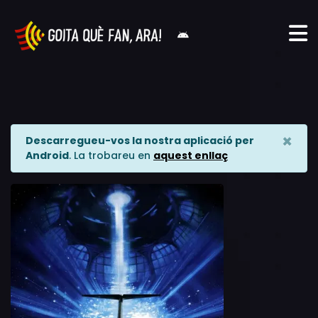
×
Descarregueu-vos la nostra aplicació per
Android
. La trobareu en
aquest enllaç