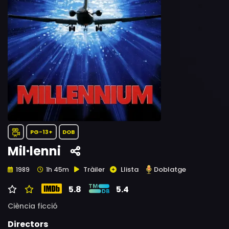
PG-13+
DOB
Mil·lenni
Tràiler
Llista
Doblatge
1989
1h 45m
5.8
5.4
Ciència ficció
Directors