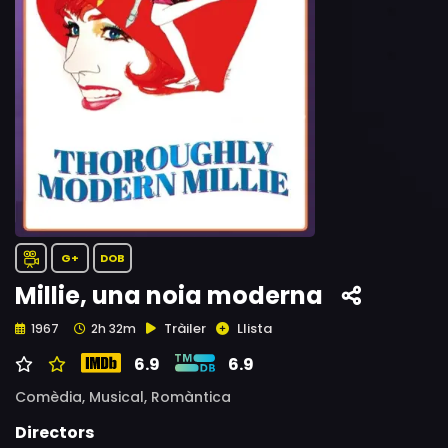
G+
DOB
Millie, una noia moderna
Tràiler
Llista
1967
2h 32m
6.9
6.9
Comèdia,
Musical,
Romàntica
Directors