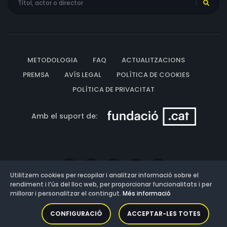
METODOLOGIA
FAQ
ACTUALITZACIONS
PREMSA
AVÍS LEGAL
POLÍTICA DE COOKIES
POLÍTICA DE PRIVACITAT
Amb el suport de:
Utilitzem cookies per recopilar i analitzar informació sobre el
rendiment i l’ús del lloc web, per proporcionar funcionalitats i per
millorar i personalitzar el contingut.
Més informació
Versió: 3.13.0.202607011342
CONFIGURACIÓ
ACCEPTAR-LES TOTES