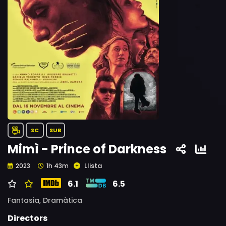
SC
SUB
Mimì - Prince of Darkness
Llista
2023
1h 43m
6.1
6.5
Fantasia,
Dramàtica
Directors