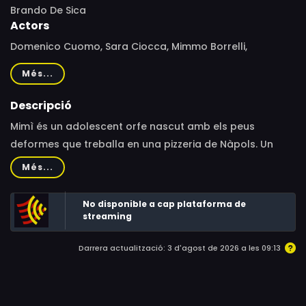
Brando De Sica
Actors
Domenico Cuomo, Sara Ciocca, Mimmo Borrelli,
Giuseppe Brunetti, Abril Zamora, Dino Porzio, Daniele
Més...
Vicorito, Fabian Grutt, Carla Carfagna
Descripció
Mimì és un adolescent orfe nascut amb els peus
deformes que treballa en una pizzeria de Nàpols. Un
fatídic dia, coneix Carmilla, una jove que afirma ser la
Més...
descendent ni més ni menys que del Comte Drácula. La
connexió entre ells és immediata, i junts decideixen fugir
No disponible a cap plataforma de
del món cínic i violent en què viuen.
streaming
Darrera actualització: 3 d'agost de 2026 a les 09:13