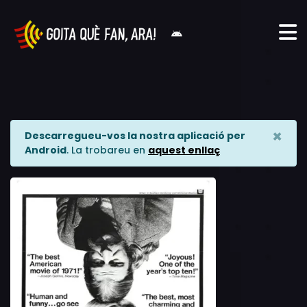
×
Descarregueu-vos la nostra aplicació per
Android
. La trobareu en
aquest enllaç