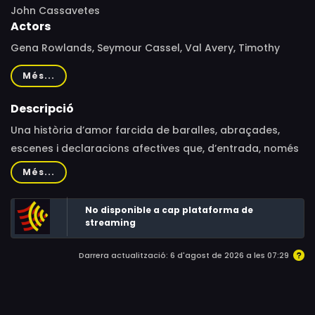
John Cassavetes
Actors
Gena Rowlands, Seymour Cassel, Val Avery, Timothy
Carey, Katherine Cassavetes, Elizabeth Deering, Elsie
Més...
Ames, Lady Rowlands, Holly Near, Judith Roberts, Jack
Danskin, Eleanor Zee, John Cassavetes, Sean Joyce,
Descripció
David Rowlands, Xan Cassavetes, Zoe Cassavetes,
Una història d’amor farcida de baralles, abraçades,
Roberta Collins, Bruce Brown, Darren Moloney
escenes i declaracions afectives que, d’entrada, només
tenen en comú la seva soledat.
Més...
No disponible a cap plataforma de
streaming
Darrera actualització: 6 d'agost de 2026 a les 07:29