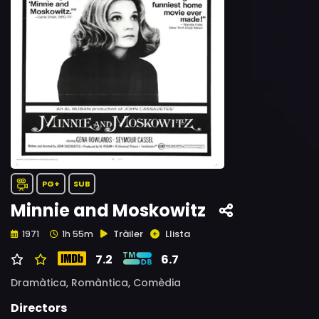
PG+
SUB
Minnie and Moskowitz
Tràiler
Llista
1971
1h 55m
7.2
6.7
Dramàtica,
Romàntica,
Comèdia
Directors