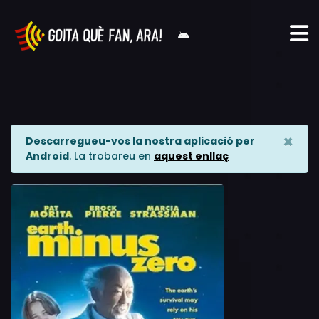
×
Descarregueu-vos la nostra aplicació per
Android
. La trobareu en
aquest enllaç