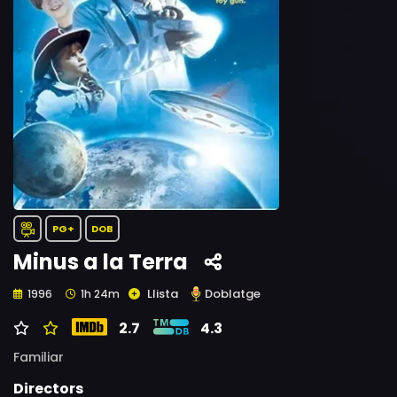
PG+
DOB
Minus a la Terra
Llista
Doblatge
1996
1h 24m
2.7
4.3
Familiar
Directors