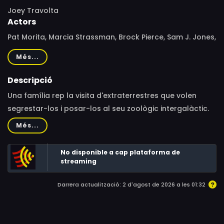
Joey Travolta
Actors
Pat Morita, Marcia Strassman, Brock Pierce, Sam J. Jones,
Rhonda Shear, Don Stark, Cindy Margolis, Brittney Lee
Més...
Harvey
Descripció
Una família rep la visita d'extraterrestres que volen
segrestar-los i posar-los al seu zoològic intergalàctic.
Més...
No disponible a cap plataforma de
streaming
Darrera actualització: 2 d'agost de 2026 a les 01:32