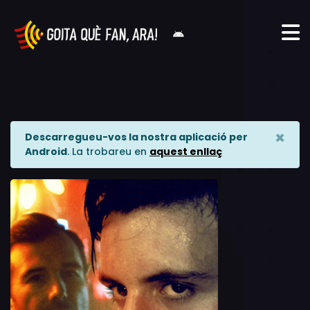
×
Descarregueu-vos la nostra aplicació per
Android
. La trobareu en
aquest enllaç