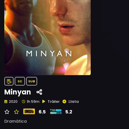
SC
SUB
Minyan
Tràiler
Llista
2020
1h 59m
6.5
5.2
Dramàtica