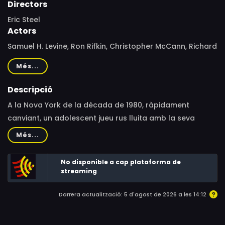
Directors
Eric Steel
Actors
Samuel H. Levine, Ron Rifkin, Christopher McCann, Richard
Topol, Mark Margolis, Brooke Bloom, Alex Hurt, Carson
Més...
Meyer, Zane Pais, Eleanor Reissa, Gera Sandler, Michael
Broadhurst, Lawrence Jansen, Chris Perfetti, Chinaza
Descripció
Uche, Zuzanna Szadkowski, Lili Rosen, Jonathan Raviv,
A la Nova York de la dècada de 1980, ràpidament
Elizabeth Loyacano, Amir Levy, Mark Bruk, Riley Barnes,
canviant, un adolescent jueu rus lluita amb la seva
Drew Reade, Sacha Seberg, Peter Von Berg
identitat, fe i sexualitat. Tot això sembla irreconciliable
Més...
fins que es fa un amic de dos homes dins de l'armari,
que viuen en el complex d'habitatges per a persones
No disponible a cap plataforma de
majors del seu avi.
streaming
Darrera actualització: 5 d'agost de 2026 a les 14:12