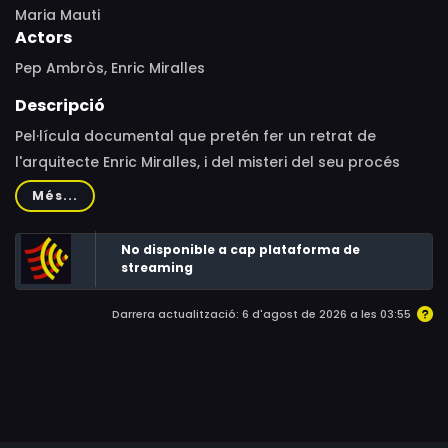
Maria Mauti
Actors
Pep Ambròs, Enric Miralles
Descripció
Pel·lícula documental que pretén fer un retrat de
l'arquitecte Enric Miralles, i del misteri del seu procés
creatiu. Miralles va ser un personatge complex, un
Més...
artista potent i un home hipnòtic, polièdric. Una
personalitat inesperada, capaç de tornar a transformar
No disponible a cap plataforma de
el llenguatge de l'arquitectura. Enric Miralles va morir
streaming
prematurament amb 45 anys i la narració comença el
Darrera actualització: 6 d'agost de 2026 a les 03:55
dia de la seva desaparició, el 3 de juliol de l'any 2000.