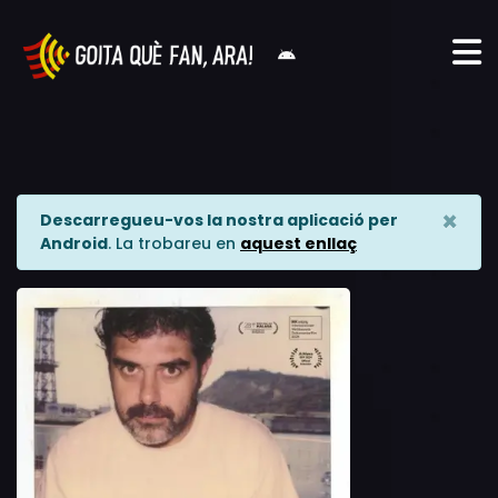
×
Descarregueu-vos la nostra aplicació per
Android
. La trobareu en
aquest enllaç