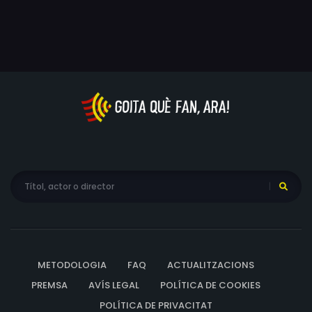
Fares), veu l'oportunitat de demostrar la seva vàlua en
Teschemacher, Bebiane Ivalo Kreutzmann, Anders Dines
descobrir les nombroses irregularitats comeses en el
Vinten, Tobias Stæhr Hansen, Magnus Millang, Marie-
cas de Marete Lyngaard ( Sonja Richter). Quan el 2002,
Louise Coninck, Stine Prætorius, Anne Bærskog Hauger,
aquesta jove promesa de la política danesa va
Henrik Larsen, Betina Grove
desaparèixer mentre feia un viatge en ferri, la policia va
decidir tancar el cas per falta de proves. Aquest és el
naixement del Departament Q i el seu primer cas per
resoldre...
METODOLOGIA
FAQ
ACTUALITZACIONS
PREMSA
AVÍS LEGAL
POLÍTICA DE COOKIES
POLÍTICA DE PRIVACITAT