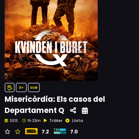
3+
SUB
Misericòrdia: Els casos del
Departament Q
Tràiler
Llista
2013
1h 33m
7.2
7.0