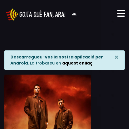
×
Descarregueu-vos la nostra aplicació per
Android
. La trobareu en
aquest enllaç