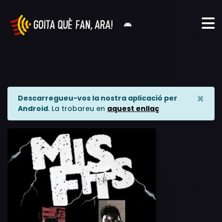
×
Descarregueu-vos la nostra aplicació per
Android
. La trobareu en
aquest enllaç