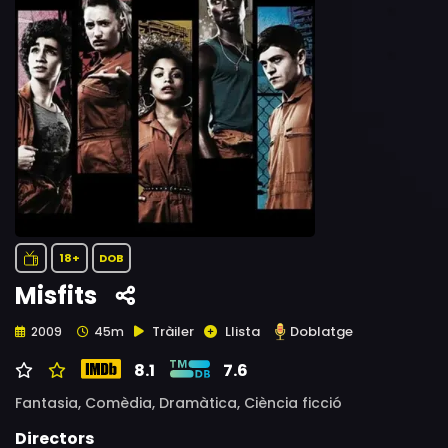
18+
DOB
Misfits
Tràiler
Llista
Doblatge
2009
45m
8.1
7.6
Fantasia,
Comèdia,
Dramàtica,
Ciència ficció
Directors