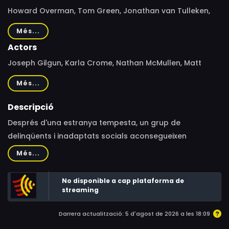
Howard Overman, Tom Green, Jonathan van Tulleken,
Tom Harper, Wayne Yip
Més...
Actors
Joseph Gilgun, Karla Crome, Nathan McMullen, Matt
Stokoe, Shaun Dooley, Natasha O'Keeffe
Més...
Descripció
Després d'una estranya tempesta, un grup de
delinqüents i inadaptats socials aconsegueixen
superpoders.
Més...
No disponible a cap plataforma de
streaming
Darrera actualització: 5 d'agost de 2026 a les 18:09