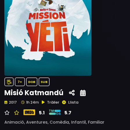
7+
DOB
SUB
Misió Katmandú
Tràiler
Llista
2017
1h 24m
5.1
5.7
Animació,
Aventures,
Comèdia,
Infantil,
Familiar