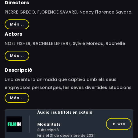
Directors
PIERRE GRECO, FLORENCE SAVARD, Nancy Florence Savard,
Pierre Greco
Més...
Actors
NOEL FISHER, RACHELLE LEFEVRE, Sylvie Moreau, Rachelle
Lefevre, Guillaume Lemay-Thivierge, Noel Fisher, Rachid
Més...
Badouri, Colm Feore, Alexandrine Warren, Stéphane
Crête, Edgar Fruitier, Martin Boily, Lise Castonguay,
Descripció
Sophie Faucher, François Trudel, Patrick Ouellet,
Una aventura animada que captiva amb els seus
Sébastien Benoit, Bertrand Alain, Simon-Pierre Gariépy
enginyosos personatges, les seves divertides situacions
i la seva mirada a la preservació de les espècies en
Més...
extinció.La història segueix a una detectiva principiant i
un investigador científic que busquen confirmar
Àudio i subtítols en català
l'existència del Monstre de les Neus. Per a trobar a
Modalitats:
WEB
aquesta criatura llegendària, s'enfronten als perills
Subscripció
d'una aventura a l'Himàlaia.
Fins el 31 de desembre de 2031