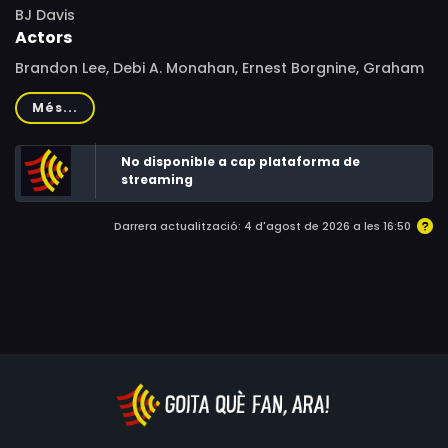
BJ Davis
Actors
Brandon Lee, Debi A. Monahan, Ernest Borgnine, Graham
Clarke, Werner Pochath, Maureen Lahoud, Pierre
Més...
Knoesen, BJ Davis, Richard Cox, Gerry de Somma, Lisa
Griffin, Mark Hodgetts, Ramolao Makhene, Petro Mchunu,
No disponible a cap plataforma de
Vic Mundy, Karl Johnson
streaming
Darrera actualització: 4 d'agost de 2026 a les 16:50