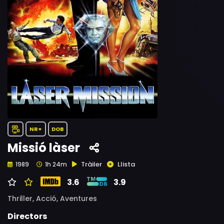
NR+
DOB
Missió làser
Tràiler
Llista
1989
1h 24m
3.6
3.9
Thriller,
Acció,
Aventures
Directors