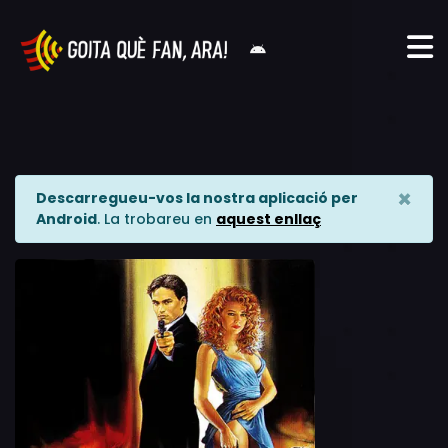
×
Descarregueu-vos la nostra aplicació per
Android
. La trobareu en
aquest enllaç