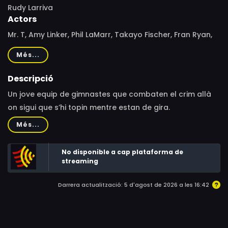
Rudy Larriva
Actors
Mr. T, Amy Linker, Phil LaMarr, Takayo Fischer, Fran Ryan,
Shawn Lieber, Siu Ming Carson, Teddy Field III
Més...
Descripció
Un jove equip de gimnastes que combaten el crim allà
on sigui que s’hi topin mentre estan de gira.
Més...
No disponible a cap plataforma de
streaming
Darrera actualització: 5 d'agost de 2026 a les 16:42