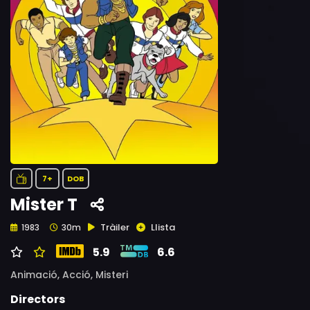
7+
DOB
Mister T
Tràiler
Llista
1983
30m
5.9
6.6
Animació,
Acció,
Misteri
Directors