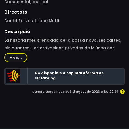
Documental,
Musical
Directors
Daniel Zarvos, Liliane Mutti
Descripció
La història més silenciada de la bossa nova. Les cartes,
els quadres i les gravacions privades de Miúcha ens
permeten reconstruir la vida de l'única cantant que va
Més...
treballar amb gegants com Vinicius de Moraes, Tom
Jobim o el seu exmarit João Gilberto. El perquè de les
No disponible a cap plataforma de
ànsies de llibertat, de la consciència feminista i de la
streaming
“trista alegria” que destil·lava aquella veu única.
Darrera actualització: 5 d'agost de 2026 a les 22:26