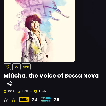
SC
SUB
Miúcha, the Voice of Bossa Nova
Llista
2022
1h 38m
7.4
7.5