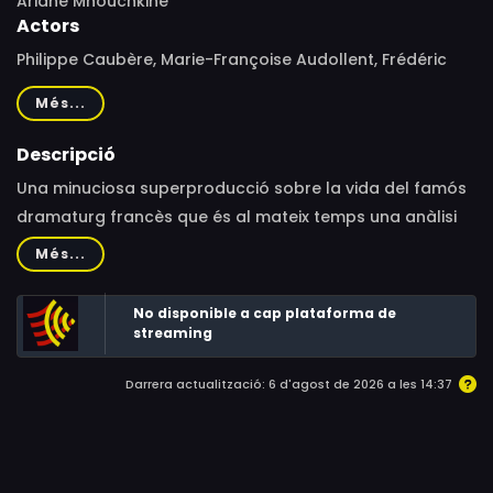
Ariane Mnouchkine
Actors
Philippe Caubère, Marie-Françoise Audollent, Frédéric
Ladonne, Jean Dasté, Roger Planchon, Daniel Mesguich,
Més...
Albert Delpy, Odile Cointepas, Joséphine Derenne,
Brigitte Catillon, Julien Maurel, Philippe Cointepas,
Descripció
Armand Delcampe, Mathieu Rongier, Alexandre Ferran,
Una minuciosa superproducció sobre la vida del famós
Jean-Claude Penchenat, Thomas Félix-Françoise,
dramaturg francès que és al mateix temps una anàlisi
Maurice Chevit, Sania Ballerini, Arnault Thébault, Sigoléne
social de la França del segle XVII que va des dels
Més...
Bonnaud, Mario Gonzales, Guy-Claude François, Jean
ambients populars, les festes i els carnestoltes fins a les
Brard, Patrick Floersheim, Jonathan Sutton
artificioses i fastuoses festes barroques de Versalles.
No disponible a cap plataforma de
streaming
Darrera actualització: 6 d'agost de 2026 a les 14:37