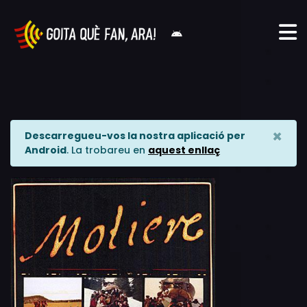
×
Descarregueu-vos la nostra aplicació per
Android
. La trobareu en
aquest enllaç