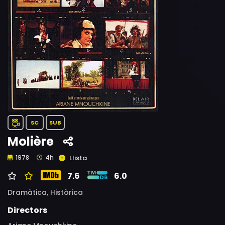
SC
SUB
Molière
Llista
1978
4h
7.6
6.0
Dramàtica,
Històrica
Directors