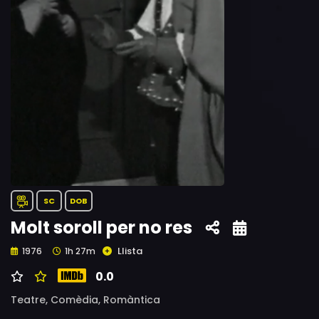
SC
DOB
Molt soroll per no res
Llista
1976
1h 27m
0.0
Teatre,
Comèdia,
Romàntica