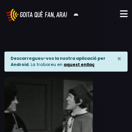
×
Descarregueu-vos la nostra aplicació per
Android
. La trobareu en
aquest enllaç