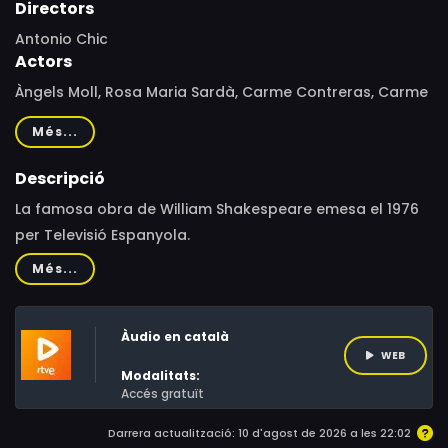
Directors
Antonio Chic
Actors
Àngels Moll, Rosa Maria Sardà, Carme Contreras, Carme
Sansa, Joan Pera, Josep Minguell, Josep Maria Angelat,
Més...
Jordi Serrat, Lluís Torner, Pedro Gil, Rafael Anglada, Enric
Casamitjana, Josep Maria Domènech, Carles Sales,
Descripció
Manuel Macià, Gal Soler, Ricard Reguant, Xavier de
La famosa obra de William Shakespeare emesa el 1976
Llorens, Joaquim Cardona, David Bremon, Pau Garsaball
per Televisió Espanyola.
Més...
Àudio en català
WEB
Modalitats:
Accés gratuït
Darrera actualització: 10 d'agost de 2026 a les 22:02