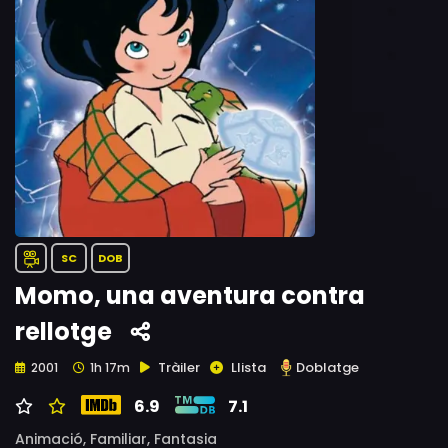
SC
DOB
Momo, una aventura contra
rellotge
Tràiler
Llista
Doblatge
2001
1h 17m
6.9
7.1
Animació,
Familiar,
Fantasia