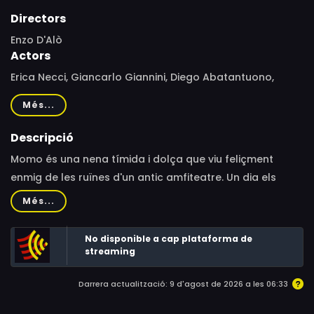
Directors
Enzo D'Alò
Actors
Erica Necci, Giancarlo Giannini, Diego Abatantuono,
Sergio Rubini, Neri Marcorè, Riccardo Rossi, Giulio Renzi-
Més...
Ricci, Gabriele Patriarca, Patrick Donati, Cecilia Minutillo
Turtur, Alina Moradei, Renzo Stacchi, Michele Kalamera,
Descripció
Claudio Sorrentino, Roberto Paladini, Gabriele Martini,
Momo és una nena tímida i dolça que viu feliçment
Massimiliano Plinio, Antonio Angrisano, Mario
enmig de les ruïnes d'un antic amfiteatre. Un dia els
Bombardieri, Mauro Migliozzi, Gianna Nannini, Maricla
Homes Grisos envaeixen la ciutat amb un objectiu molt
Més...
Affatato, Monica Bertolotti, Maura Cenciarelli, Micaela
clar: robar el temps a la gent. Espantada, Momo va a
Incitti
veure Casiopea, una tortuga màgica, que li presenta el
No disponible a cap plataforma de
Mestre Hora, l'administrador del temps. Però quan torna
streaming
per lluitar amb els Homes Grisos s'adona que ja no hi ha
Darrera actualització: 9 d'agost de 2026 a les 06:33
ningú.