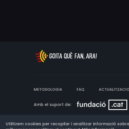
METODOLOGIA
FAQ
ACTUALITZACI
Amb el suport de:
Utilitzem cookies per recopilar i analitzar informació sobre
Versió: 3.13.0.202607011342