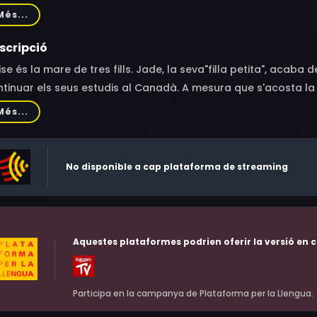
ois, Patrick Chesnais, Yvan Attal, Marie Bouvet, Mila Ayache, 
Més...
sadit-Lessert, Arthur Benzaquen, Sarah Deffeyes, Mariama Guey
vydzenka
scripció
ise és la mare de tres fills. Jade, la seva"filla petita", acaba 
tinuar els seus estudis al Canadà. A mesura que s'acosta la p
gmenta i recorda els seus moments compartits amb ella.
Més...
No disponible a cap plataforma de streaming
Aquestes plataformes podrien oferir la versió en c
Participa en la campanya de Plataforma per la Llengua.