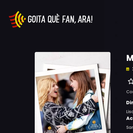
M
Co
Di
Lis
Ac
San