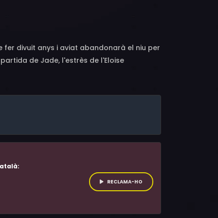
Edwina Zajdermann, Victor Peeters, Lya
e, Claire Viville, Léo Lanvin, Catherine
de fer divuit anys i aviat abandonarà el niu per
artida de Jade, l'estrès de l'Eloise
atalà:
RECLAMA-HO