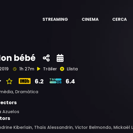
STREAMING
CINEMA
CERCA
on bébé
2019
1h 27m
Tràiler
Llista
6.2
6.4
mèdia,
Dramàtica
rectors
a Azuelos
tors
drine Kiberlain, Thaïs Alessandrin, Victor Belmondo, Mickaël 