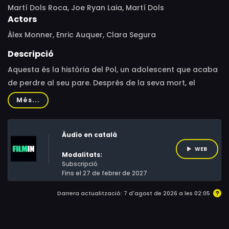
Martí Dols Roca, Joe Ryan Laia, Martí Dols
Actors
Àlex Monner, Enric Auquer, Clara Segura
Descripció
Aquesta és la història del Pol, un adolescent que acaba
de perdre al seu pare. Després de la seva mort, el
Ricard, el germà major de Pol, ha tornat a casa
Més...
establint-se a la força com la nova figura paterna. Una
setmana després del funeral, Pol i Ricard surten a
Àudio en català
pescar en l'antic pot del seu pare. Els límits de
l'embarcació forcen als dos germans a afrontar els
WEB
Modalitats:
problemes que mai van resoldre.
Subscripció
Fins el 27 de febrer de 2027
Darrera actualització: 7 d'agost de 2026 a les 02:05