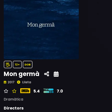
12+
DOB
Mon germà
Llista
2017
5.4
7.0
Dramàtica
Directors