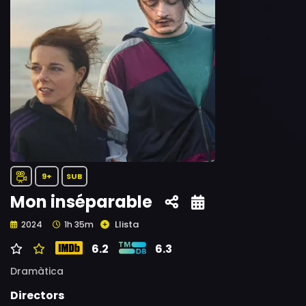
9+
SUB
Mon inséparable
Llista
2024
1h 35m
6.2
6.3
Dramàtica
Directors