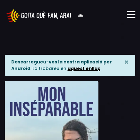
×
Descarregueu-vos la nostra aplicació per
Android
. La trobareu en
aquest enllaç