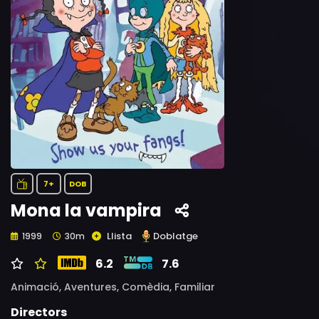
7+
DOB
Mona la vampira
Llista
Doblatge
1999
30m
6.2
7.6
Animació,
Aventures,
Comèdia,
Familiar
Directors