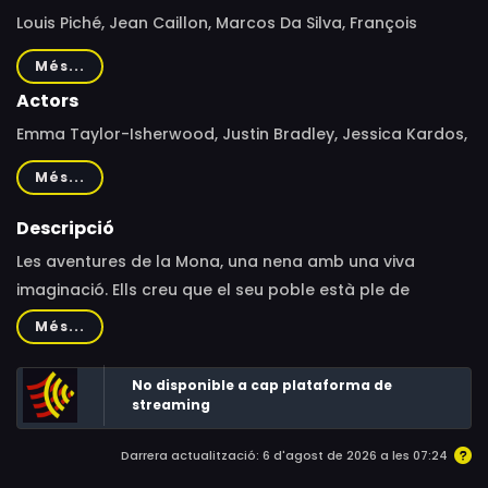
Louis Piché, Jean Caillon, Marcos Da Silva, François
Perreau, Jean Saro
Més...
Actors
Emma Taylor-Isherwood, Justin Bradley, Jessica Kardos,
Holly Gauthier-Frankel, Carrie Finlay, Oliver Grainger,
Més...
Jennifer Seguin, Carole Jeghers, Tia Caroleo, Marcel
Jeannin, Sonja Ball, John Stocker, Rick Miller, Richard
Descripció
Dumont
Les aventures de la Mona, una nena amb una viva
imaginació. Ells creu que el seu poble està ple de
monstres i fa el que pot per a salvar-lo.
Més...
No disponible a cap plataforma de
streaming
Darrera actualització: 6 d'agost de 2026 a les 07:24