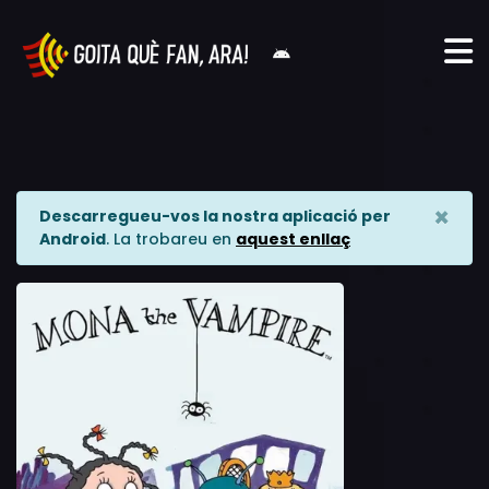
×
Descarregueu-vos la nostra aplicació per
Android
. La trobareu en
aquest enllaç