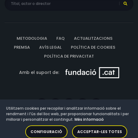
METODOLOGIA
FAQ
ACTUALITZACIONS
PREMSA
AVÍS LEGAL
POLÍTICA DE COOKIES
POLÍTICA DE PRIVACITAT
Amb el suport de:
Utilitzem cookies per recopilar i analitzar informació sobre el
rendiment i l’ús del lloc web, per proporcionar funcionalitats i per
millorar i personalitzar el contingut.
Més informació
Versió: 3.13.0.202607011342
CONFIGURACIÓ
ACCEPTAR-LES TOTES