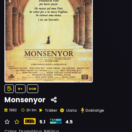
R+
DOB
Monsenyor
Tràiler
Llista
Doblatge
1982
2h 1m
5.1
4.5
Crims,
Dramàtica,
Bèl·lica