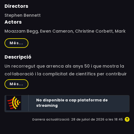
Directors
Stephen Bennett
Actors
Moazzam Begg, Ewen Cameron, Christine Corbett, Mark
Fallon, James Mitchell, Steven Reisner, Mohamedou Ould
Més...
Slahi
Descripció
Un recorregut que arrenca als anys 50 i que mostra la
col·laboració i la complicitat de científics per contribuir
a les tècniques de tortura. A través de material d'arxiu,
Més...
reconstruccions i entrevistes a experts i a víctimes de
tortura, el documental investiga les arrels de la història
No disponible a cap plataforma de
d'amor dels govern occidentals amb aquesta pràctica.
streaming
Darrera actualització: 28 de juliol de 2026 a les 18:45