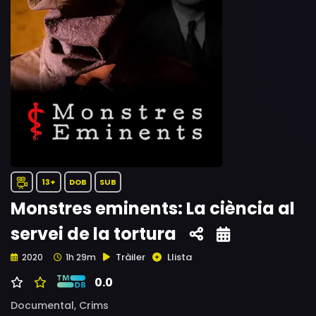
13+
DOB
SUB
Monstres eminents: La ciència al
servei de la tortura
Tràiler
Llista
2020
1h 29m
0.0
Documental,
Crims