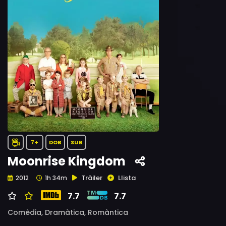
7+
DOB
SUB
Moonrise Kingdom
Tràiler
Llista
2012
1h 34m
7.7
7.7
Comèdia,
Dramàtica,
Romàntica