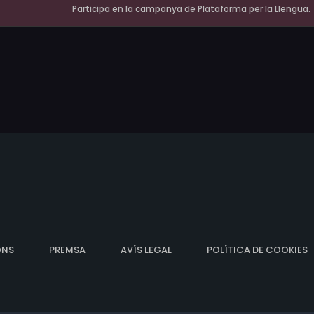
Participa en la campanya de Plataforma per la Llengua.
ONS
PREMSA
AVÍS LEGAL
POLÍTICA DE COOKIES