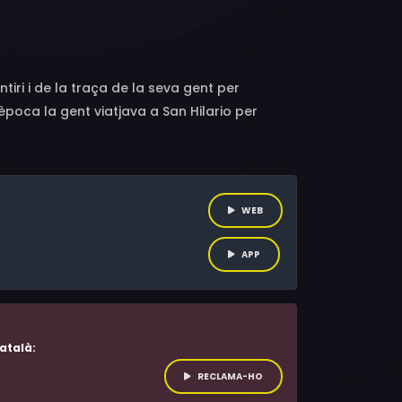
iri i de la traça de la seva gent per
poca la gent viatjava a San Hilario per
eixat el poble sense feina. Per això esperen
 enterrat al poble.
WEB
APP
atalà:
RECLAMA-HO