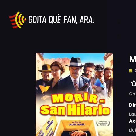
M
Co
Di
La
Ac
Llu