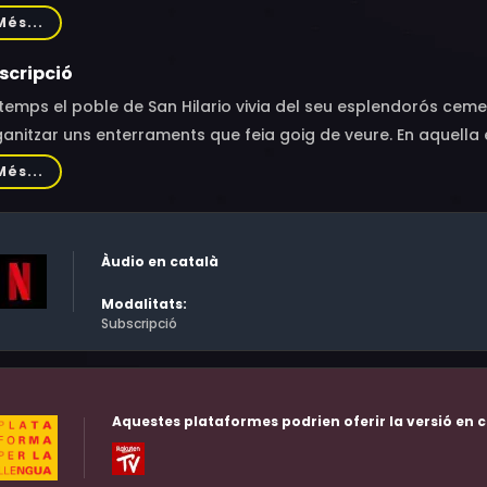
 Berliner, Rita Terranova, Damián Dreizik
Més...
scripció
temps el poble de San Hilario vivia del seu esplendorós cement
anitzar uns enterraments que feia goig de veure. En aquella è
ir-se a gust. Ara, en canvi, el tràfec de la vida moderna ha d
Més...
erosos l'arribada de Germán Cortés, famós pintor que vol ser
Àudio en català
Modalitats:
Subscripció
Aquestes plataformes podrien oferir la versió en c