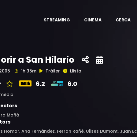
STREAMING
CINEMA
CERCA
orir a San Hilario
2005
1h 35m
Tràiler
Llista
6.2
6.0
mèdia
rectors
ura Mañá
tors
ís Homar, Ana Fernández, Ferran Rañé, Ulises Dumont, Juan Ech