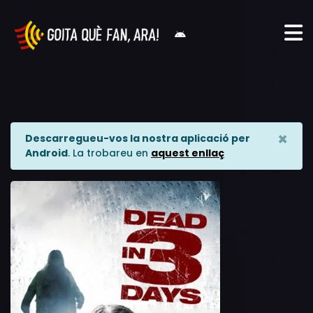
×
Descarregueu-vos la nostra aplicació per
Android
. La trobareu en
aquest enllaç