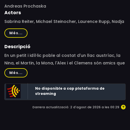
Andreas Prochaska
Actors
Sabrina Reiter, Michael Steinocher, Laurence Rupp, Nadja
Vogel, Karl Fischer, Michou Friesz, Ines Honsel, Amelie
Més...
Jarolim, Andreas Kiendl, Julia Rosa Peer, Julian Sharp,
Susi Stach, Konstantin Reichmuth, Helmuth Häusler, Ferry
Descripció
Öllinger, Walter Sachers, Michael Rastl, Claudia-Sofie
En un petit i idíl·lic poble al costat d'un llac austríac, la
Jelinek, Raimund Wallisch, Silvio Szücs, Darina Dujmic,
Nina, el Martin, la Mona, l'Alex i el Clemens són amics que
Andreas Puehringer, Armin Watznauer, Daniel Prochaska,
celebren el final de l'institut. La Nina és la primera a
Més...
Coco Huemer, Ada Kolland, Tizian Eigner, Saskia Scheitz,
rebre un estrany missatge de text en el seu telèfon
Thaddäus Reich, Petra Schendl, Elfie Vogel, Kurt Vogel
mòbil: "Moriràs en tres dies". Al principi creu que és una
No disponible a cap plataforma de
broma de mal gust, però llavors, en Martin, és cruelment
streaming
ofegat en el llac.
Darrera actualització: 2 d'agost de 2026 a les 00:29