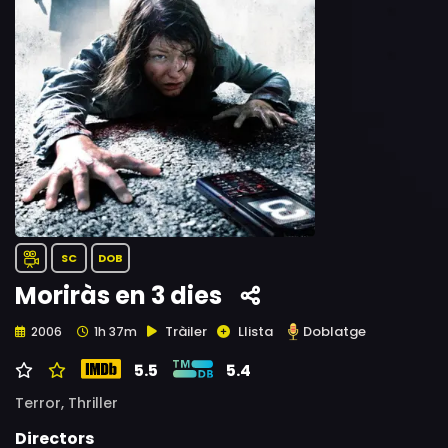
SC
DOB
Moriràs en 3 dies
Tràiler
Llista
Doblatge
2006
1h 37m
5.5
5.4
Terror,
Thriller
Directors