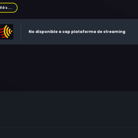
ci, Jen Sung, Joe Hess, Hakim Alston, Ken Kensei, Keith Vitali
Més...
fae, Michael Depasquale Jr.
No disponible a cap plataforma de streaming