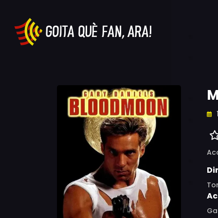
M
Ac
Di
To
Ac
Gar