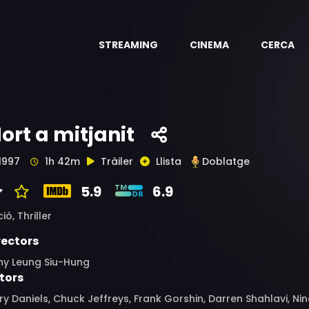
STREAMING
CINEMA
CERCA
ort a mitjanit
1997
1h 42m
Tràiler
Llista
Doblatge
5.9
6.9
ció,
Thriller
rectors
ny Leung Siu-Hung
tors
y Daniels, Chuck Jeffreys, Frank Gorshin, Darren Shahlavi, Nina