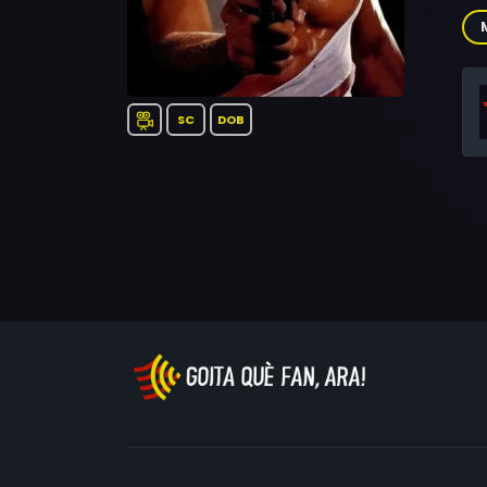
Roc
Syl
SC
DOB