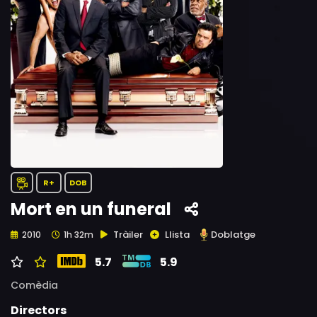
R+
DOB
Mort en un funeral
Tràiler
Llista
Doblatge
2010
1h 32m
5.7
5.9
Comèdia
Directors