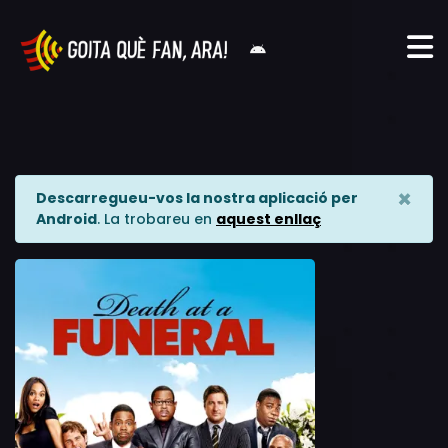
×
Descarregueu-vos la nostra aplicació per
Android
. La trobareu en
aquest enllaç