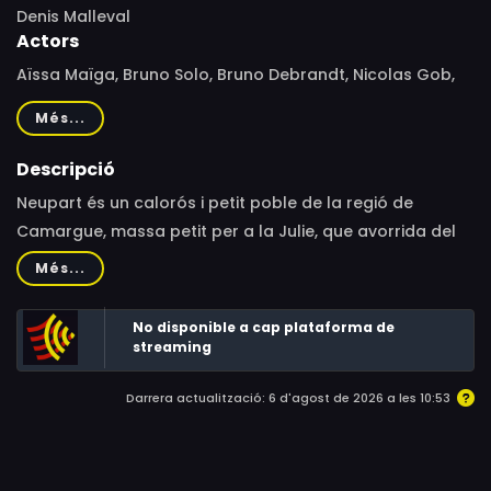
Denis Malleval
Actors
Aïssa Maïga, Bruno Solo, Bruno Debrandt, Nicolas Gob,
Lionnel Astier, Anémone, Mermoz Melchior
Més...
Descripció
Neupart és un calorós i petit poble de la regió de
Camargue, massa petit per a la Julie, que avorrida del
poble i del seu marit Simon ha decidit marxar en secret
Més...
a Xile amb en Louis, el seu amant
No disponible a cap plataforma de
streaming
Darrera actualització: 6 d'agost de 2026 a les 10:53