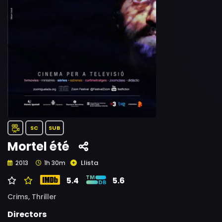
SC
SUB
Mortel été
Llista
2013
1h 30m
5.4
5.6
Crims,
Thriller
Directors