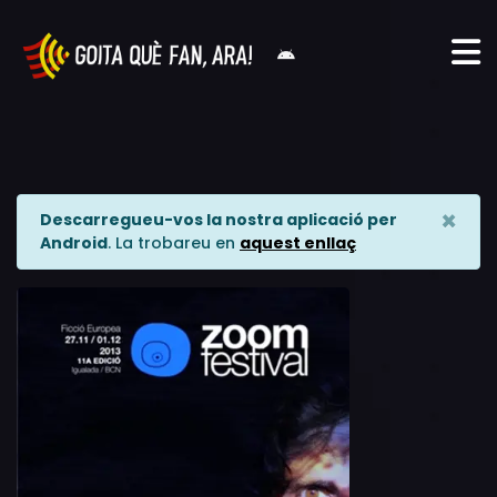
×
Descarregueu-vos la nostra aplicació per
Android
. La trobareu en
aquest enllaç