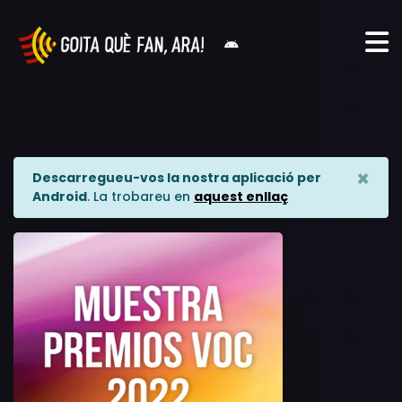
×
Descarregueu-vos la nostra aplicació per
Android
. La trobareu en
aquest enllaç