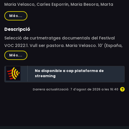
Maria Velasco, Carles Esporrin, Maria Besora, Marta
Alonso
Més...
Descripció
Selecció de curtmetratges documentals del Festival
VOC 2022:1. Vull ser pastora. Maria Velasco. 10' (España,
2021) 2. Memòria Assonant. Carles Esporrin. 30' (España,
Més...
2021) 3. Animal Salvatge. Maria Besora. 22' (España,
2021) 4. L'última impressió. Marta Alonso. 12'(España,
No disponible a cap plataforma de
2021)
streaming
Darrera actualització: 7 d'agost de 2026 a les 16:40