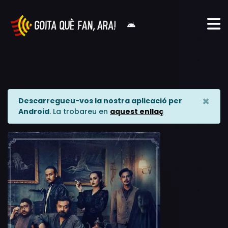
×
Descarregueu-vos la nostra aplicació per
Android
. La trobareu en
aquest enllaç