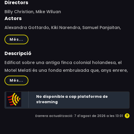
Directors
Billy Christian, Mike Wiluan
Actors
Alexandra Gottardo, Kiki Narendra, Samuel Panjaitan,
Fandy Christian, Dwi Sasono, Bima Sena, Jordan Omar,
Més...
Adinda Breton, Putra Dinata, Sarah Felicia, Abirama Putra
Andresta, Totos Rasiti, Putri Ayudya, Haydar Salishz,
Descripció
Ridwan Roull Rohaz, David Saragih, Alexzander Wlan, Ena
Edificat sobre una antiga finca colonial holandesa, el
Pasaribu
Motel Melati és una fonda embruixada que, anys enrere,
va pertànyer a un doctor de la zona anomenat Kusno,
Més...
un metge boig que va realitzar experiments secrets en
cadàvers.
No disponible a cap plataforma de
streaming
Darrera actualització: 7 d'agost de 2026 a les 13:01