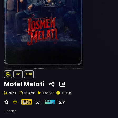
SC
SUB
Motel Melati
Tràiler
Llista
2023
1h 32m
5.1
5.7
Terror