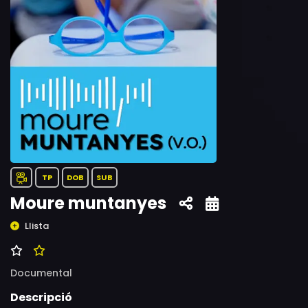
TP
DOB
SUB
Moure muntanyes
Llista
Documental
Descripció