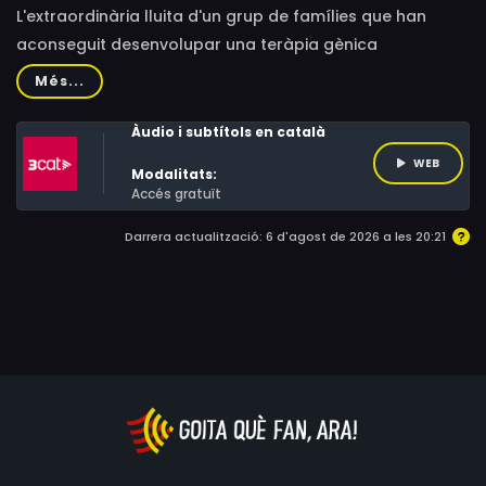
L'extraordinària lluita d'un grup de famílies que han
aconseguit desenvolupar una teràpia gènica
experimental que els pot canviar la vida i demostrar que
Més...
l'amor incondicional als seus fills pot fer miracles. La
lluita de famílies d'arreu del món per impulsar una
Àudio i subtítols en català
teràpia gènica experimental per curar els seus fills.
WEB
Modalitats:
Accés gratuït
Darrera actualització: 6 d'agost de 2026 a les 20:21