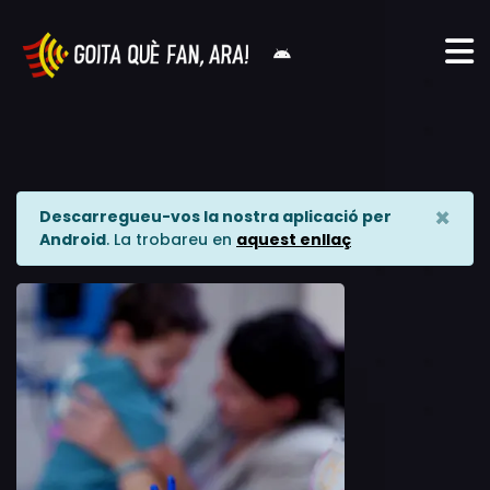
×
Descarregueu-vos la nostra aplicació per
Android
. La trobareu en
aquest enllaç