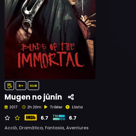
R+
SUB
Mugen no jûnin
Tràiler
Llista
2017
2h 20m
6.7
6.7
Acció,
Dramàtica,
Fantasia,
Aventures