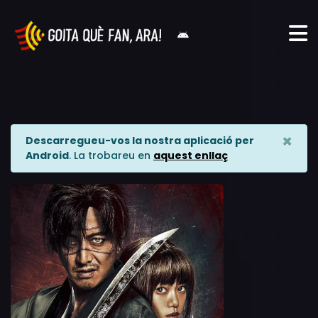
×
Descarregueu-vos la nostra aplicació per
Android
. La trobareu en
aquest enllaç