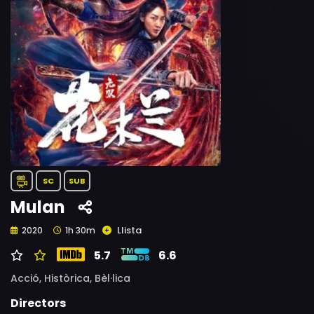
SC
SUB
Mulan
Llista
2020
1h 30m
5.7
6.6
Acció,
Històrica,
Bèl·lica
Directors