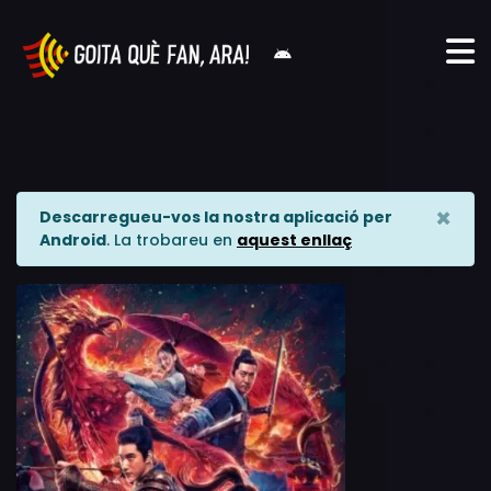
×
Descarregueu-vos la nostra aplicació per
Android
. La trobareu en
aquest enllaç