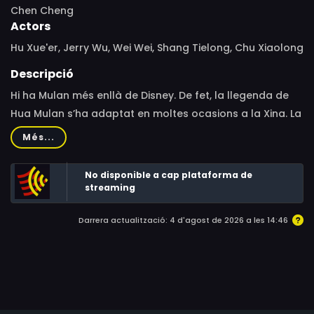
Chen Cheng
Actors
Hu Xue'er, Jerry Wu, Wei Wei, Shang Tielong, Chu Xiaolong
Descripció
Hi ha Mulan més enllà de Disney. De fet, la llegenda de
Hua Mulan s’ha adaptat en moltes ocasions a la Xina. La
que presentem al festival ens acosta al naixement del
Més...
mite, durant la Dinastia Wei del Nord. Mulan és una jove
experta en les arts marcials que viu en un petit poble.
No disponible a cap plataforma de
Quan demanen gent per allistar-se a l’exèrcit i lluitar al
streaming
camp de batalla, la noia s’hi apunta fent-se passar per
Darrera actualització: 4 d'agost de 2026 a les 14:46
un home.