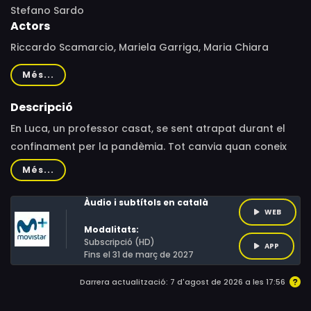
Stefano Sardo
Actors
Riccardo Scamarcio, Mariela Garriga, Maria Chiara
Giannetta, Paolo Pierobon, Giulio Beranek, Francesco
Més...
Brandi, Federico Mancini, Mariana Falace, Flavia Vittorini,
Diego Morra, Eugenia Delbue
Descripció
En Luca, un professor casat, se sent atrapat durant el
confinament per la pandèmia. Tot canvia quan coneix
l'Amanda, la seva encantadora veïna, i se n'enamora. El
Més...
que comença com un idil·li es converteix en un thriller ple
de secrets i revelacions inesperades.
Àudio i subtítols en català
WEB
Modalitats:
Subscripció (HD)
APP
Fins el 31 de març de 2027
Darrera actualització: 7 d'agost de 2026 a les 17:56