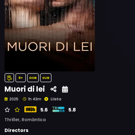
9+
DOB
SUB
Muori di lei
Llista
2025
1h 43m
5.6
5.8
Thriller,
Romàntica
Directors