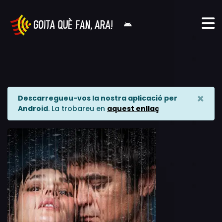
×
Descarregueu-vos la nostra aplicació per
Android
. La trobareu en
aquest enllaç