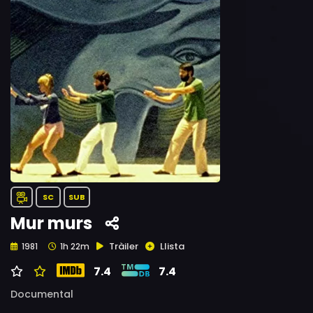
SC
SUB
Mur murs
Tràiler
Llista
1981
1h 22m
7.4
7.4
Documental