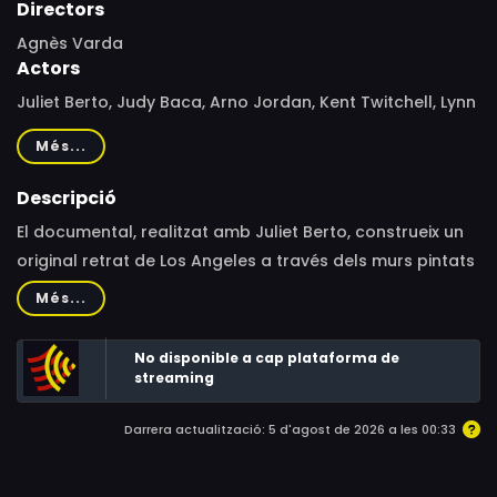
Directors
Agnès Varda
Actors
Juliet Berto, Judy Baca, Arno Jordan, Kent Twitchell, Lynn
Carey, Mathieu Demy, Gronk, Willie Herron III, Sabine
Més...
Mamou, Arthur Mortimer, Terry Schoonhoven, Patssi
Valdez, Agnès Varda, Harry Gamboa Jr.
Descripció
El documental, realitzat amb Juliet Berto, construeix un
original retrat de Los Angeles a través dels murs pintats
en diversos indrets de la ciutat.
Més...
No disponible a cap plataforma de
streaming
Darrera actualització: 5 d'agost de 2026 a les 00:33