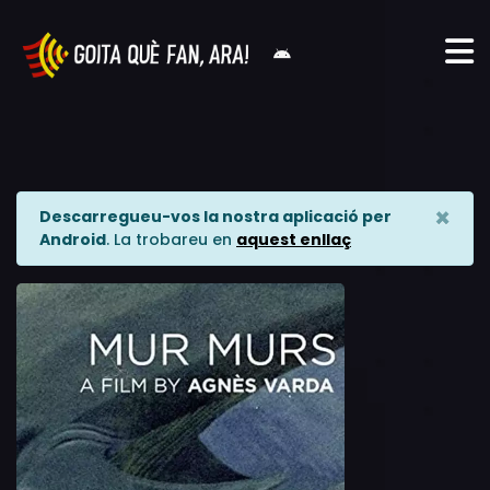
×
Descarregueu-vos la nostra aplicació per
Android
. La trobareu en
aquest enllaç