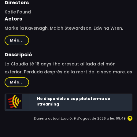
Directors
Katie Found
Actors
Markella Kavenagh, Maiah Stewardson, Edwina Wren,
Harvey Zielinski, Steve Mouzakis, Arthur Angel, Katherine
Més...
Tonkin
Descripció
La Claudia té 16 anys i ha crescut aïllada del món
exterior. Perduda després de la mort de la seva mare, es
sorprèn quan la Grace, una adolescent enèrgica local,
Més...
apareix al jardí com un miratge que, a poc a poc, es
converteix en una alenada d’aire fresc.
No disponible a cap plataforma de
streaming
Darrera actualització: 9 d'agost de 2026 a les 09:49