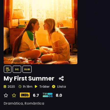
SC
SUB
My First Summer
Tràiler
Llista
2020
1h 18m
6.7
8.0
Dramàtica,
Romàntica