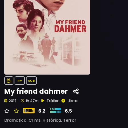
R+
SUB
My friend dahmer
Tràiler
Llista
2017
1h 47m
6.2
6.5
Dramàtica,
Crims,
Històrica,
Terror