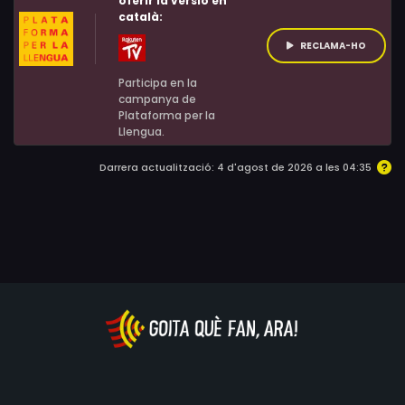
oferir la versió en
català:
graduació, Jeff es mou en espiral cap a la pèrdua de
control, apropant-se cada vegada més a la bogeria.
RECLAMA-HO
Participa en la
campanya de
Plataforma per la
Llengua.
Darrera actualització: 4 d'agost de 2026 a les 04:35