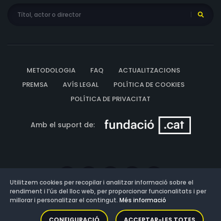
METODOLOGIA
FAQ
ACTUALITZACIONS
PREMSA
AVÍS LEGAL
POLÍTICA DE COOKIES
POLÍTICA DE PRIVACITAT
Amb el suport de:
Utilitzem cookies per recopilar i analitzar informació sobre el
rendiment i l’ús del lloc web, per proporcionar funcionalitats i per
millorar i personalitzar el contingut.
Més informació
Versió: 3.13.0.202607011342
CONFIGURACIÓ
ACCEPTAR-LES TOTES