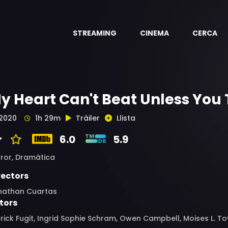
STREAMING
CINEMA
CERCA
y Heart Can't Beat Unless You Te
2020
1h 29m
Tràiler
Llista
6.0
5.9
ror,
Dramàtica
rectors
nathan Cuartas
tors
rick Fugit, Ingrid Sophie Schram, Owen Campbell, Moises L. T