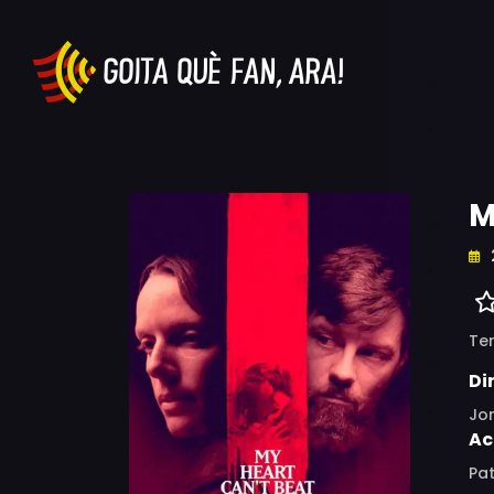
M
Ter
Di
Jo
Ac
Pat