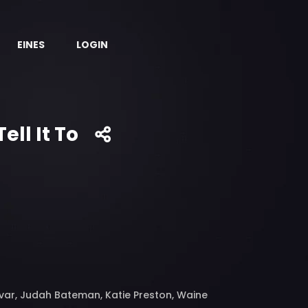
EINES
LOGIN
ll It To
ovar, Judah Bateman, Katie Preston, Waine