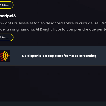
hes, Nancy Fong, Steve Brown, Micah White, Adrienne Akers, 
Més...
scripció
Dwight i la Jessie estan en desacord sobre la cura del seu f
 de la sang humana. Al Dwight li costa comprendre que per ta
xant un reguitzell de cadàvers, però quan comenci a distanci
Més...
sie farà el que calgui per mantenir-lo a casa.
No disponible a cap plataforma de streaming