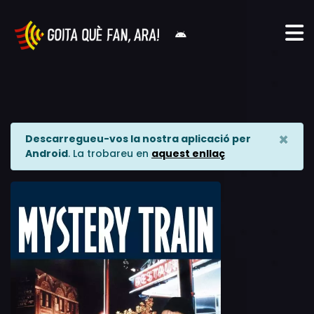
×
Descarregueu-vos la nostra aplicació per
Android
. La trobareu en
aquest enllaç