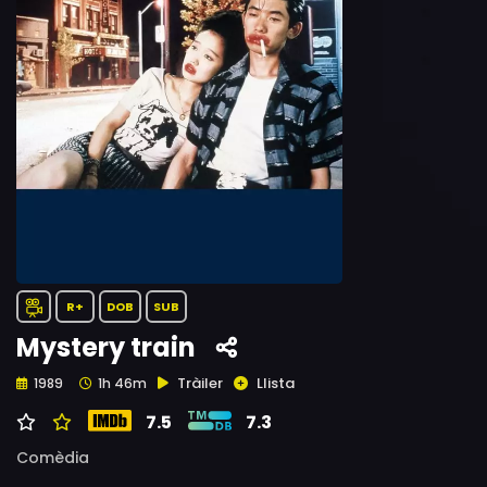
R+
DOB
SUB
Mystery train
Tràiler
Llista
1989
1h 46m
7.5
7.3
Comèdia