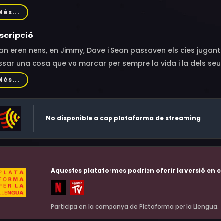
m Guiry, Emmy Rossum, Spencer Treat Clark, Andrew Mackin,
Més...
ara, John Doman, Cameron Bowen, Jason Kelly, Connor Paolo,
i Davis, Jonathan Togo, Shawn Fitzgibbon, Will Lyman, Celine d
scripció
pleton, Susan Willis, José Ramón Rosario, Tom Kemp, Charley 
n eren nens, en Jimmy, Dave i Sean passaven els dies jugant a
es Wilder, Douglass Bowen Flynn, Bill Thorpe, Matty Blake, 
sar una cosa que va marcar per sempre la vida i la dels seus
 Smith, Patrick Shea, Duncan B. Putney, Ed O'Keefe, Dave Zee G
ssassinat de la filla d’en Jimmy els torna a unir. Sean, policia
Més...
hael Peavey, John Franchi, Colleen Kelly, Eli Wallach, Kevin Conw
ndre's la justícia per la mà.
eler, Lance Norris, John Zaffis
No disponible a cap plataforma de streaming
Aquestes plataformes podrien oferir la versió en c
Participa en la campanya de Plataforma per la Llengua.