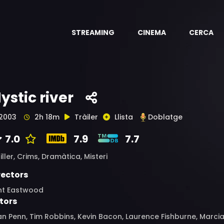
STREAMING
CINEMA
CERCA
ystic river
2003
2h 18m
Tràiler
Llista
Doblatge
7.0
7.9
7.7
iller,
Crims,
Dramàtica,
Misteri
rectors
int Eastwood
tors
n Penn, Tim Robbins, Kevin Bacon, Laurence Fishburne, Marci