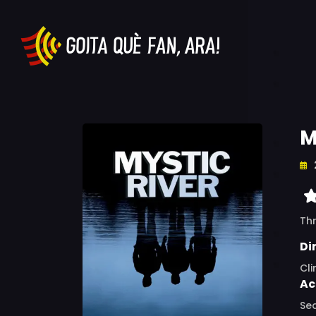
M
Thr
Di
Cl
Ac
Sea