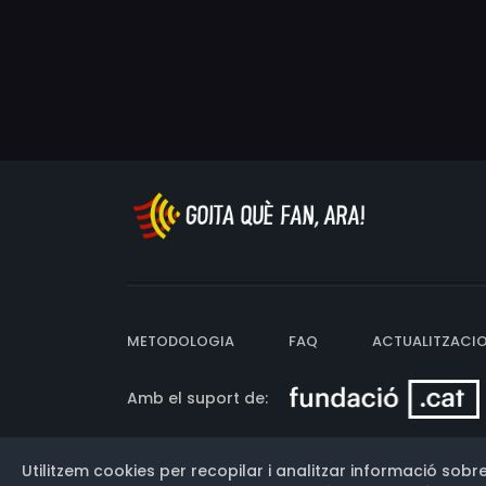
METODOLOGIA
FAQ
ACTUALITZACI
Amb el suport de:
Utilitzem cookies per recopilar i analitzar informació sobre
Versió: 3.13.0.202607011342