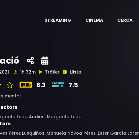
STREAMING
CINEMA
CERCA
ació
2021
1h 32m
Tràiler
Llista
6.3
7.5
cumental
rectors
rgarita Ledo Andión, Margarita Ledo
tors
ves Pérez Lusquiños, Manuela Nóvoa Pérez, Ester García Lor