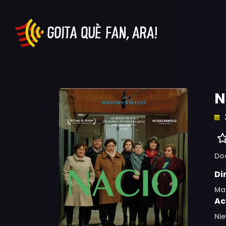
N
Do
Di
Ma
Ac
Nie