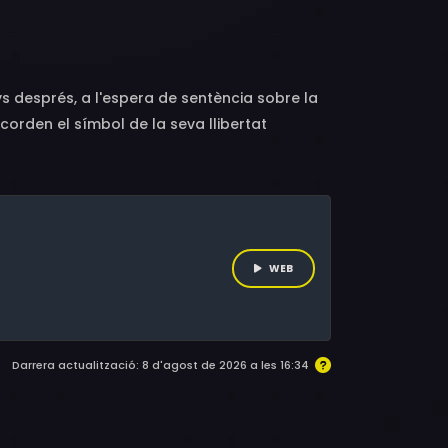
ys després, a l'espera de sentència sobre la
orden el símbol de la seva llibertat
. La Nieves, l'Ester, la Manuela, la Carmen P. i
panya del segle XX. La història de les seves
les operàries del tèxtil, la pisa i la
ents. Treballar sense cobrar? Ni parlar-ne.
WEB
Darrera actualització: 8 d'agost de 2026 a les 16:34