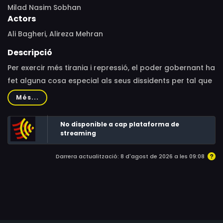
Milad Nasim Sobhan
Actors
Ali Bagheri, Alireza Mehran
Descripció
Per exercir més tirania i repressió, el poder gobernant ha
fet alguna cosa especial als seus dissidents per tal que
exhalin fum al respirar, i els agents han de detenir a
Més...
aquestes persones allà on les trobin. Aliè a la llei, un
home coneix a un dels dissidents i fa que canviï el curs
No disponible a cap plataforma de
de la seva vida fins que decideix emigrar a una terra
streaming
millor amb el dissident a la recerca d'una vida més
Darrera actualització: 8 d'agost de 2026 a les 09:08
favorable.