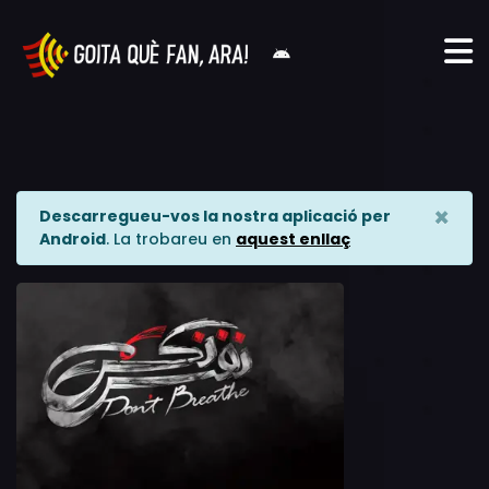
×
Descarregueu-vos la nostra aplicació per
Android
. La trobareu en
aquest enllaç