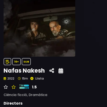
16+
SUB
Nafas Nakesh
Llista
2022
15m
1.5
Ciència ficció,
Dramàtica
Directors