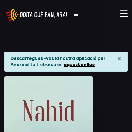
×
Descarregueu-vos la nostra aplicació per
Android
. La trobareu en
aquest enllaç