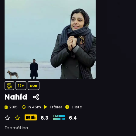
12+
DOB
Nahid
Tràiler
Llista
2015
1h 45m
6.3
6.4
Dramàtica