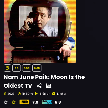
SC
DOB
SUB
Nam June Paik: Moon Is the
Oldest TV
Tràiler
Llista
2023
1h 50m
7.0
6.8