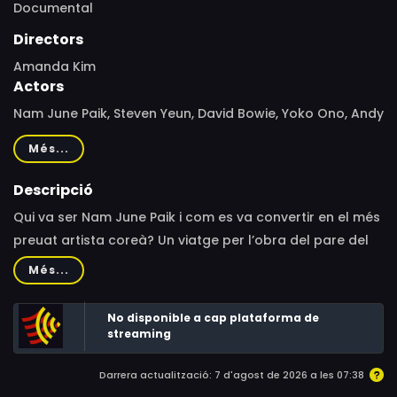
Documental
Directors
Amanda Kim
Actors
Nam June Paik, Steven Yeun, David Bowie, Yoko Ono, Andy
Warhol, Ryuichi Sakamoto, Jonas Mekas, Allen Ginsberg,
Més...
John Cage, Joseph Beuys, Merce Cunningham, George
Maciunas, Charlotte Moorman, John G Hanhardt
Descripció
Qui va ser Nam June Paik i com es va convertir en el més
preuat artista coreà? Un viatge per l’obra del pare del
videoart i el predictor de les xarxes socials.
Més...
No disponible a cap plataforma de
streaming
Darrera actualització: 7 d'agost de 2026 a les 07:38